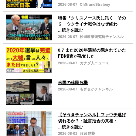
2026-08-07
ChGrandStrategy
特番『クリスノース氏に訊く その
２ ウクライナ戦争はなぜ終わ
...続きを読む
2026-08-07
松田政策研究所チャンネル
8.7 また2020年選挙の隠されていた
FBI捜査が発覚した
2026-08-07
カナダ人ニュース
米国の移民危機
2026-08-07
もぎせかチャンネル
【そうきチャンネル】ファウチ逃げ
切れるか？・証言拒否の真相・
...続きを読む
2026-08-02
渡辺 惣樹