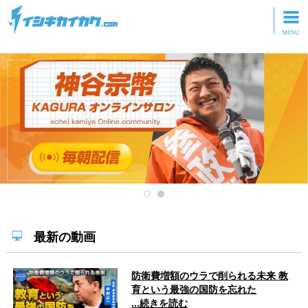
トップページ
動画を見る
記事を読む
セミナーに参加
研修・ツアーに参加
グッズ
最新の動画
防衛費増額のウラで削られる未来 教
育という最強の国防を忘れた
...続きを読む