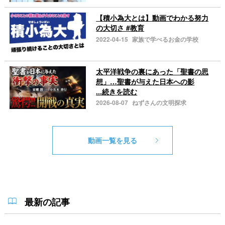
【積小為大とは】動画でわかる努力
の大切さ #教育
2022-04-15
家族で学べるお金の学校
太平洋戦争の裏にあった「聖書の思
想」…聖書が与えた日本への影
...続きを読む
2026-08-07
ねずさんの文明探求
動画一覧を見る
最新の記事