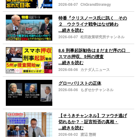
2026-08-07
ChGrandStrategy
特番『クリスノース氏に訊く その
２ ウクライナ戦争はなぜ終わ
...続きを読む
2026-08-07
松田政策研究所チャンネル
8.6 刑事起訴勧告はまだまだ序の口
スマホ押収、5州の捜査
...続きを読む
2026-08-06
カナダ人ニュース
グローバリストの正体
2026-08-06
もぎせかチャンネル
【そうきチャンネル】ファウチ逃げ
切れるか？・証言拒否の真相・
...続きを読む
2026-08-02
渡辺 惣樹