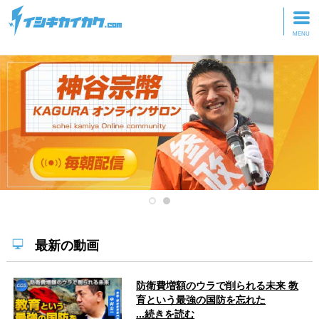
トップページ
動画を見る
記事を読む
セミナーに参加
研修・ツアーに参加
グッズ
最新の動画
防衛費増額のウラで削られる未来 教
育という最強の国防を忘れた
...続きを読む