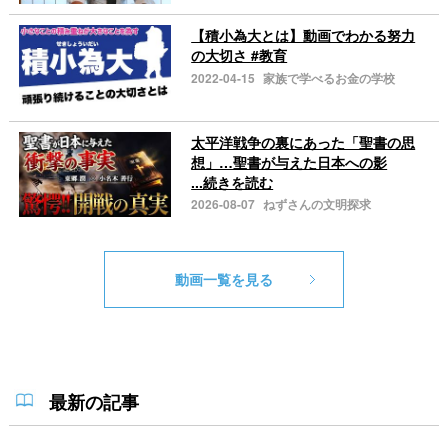
【積小為大とは】動画でわかる努力
の大切さ #教育
2022-04-15
家族で学べるお金の学校
太平洋戦争の裏にあった「聖書の思
想」…聖書が与えた日本への影
...続きを読む
2026-08-07
ねずさんの文明探求
動画一覧を見る
最新の記事