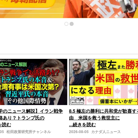
学のニュース解説】イラン戦争
8.5 極左の勝利に共和党が歓喜す
路あり？トランプ氏の
由 米国を救う救世主に
きを読む
...続きを読む
-05
松田政策研究所チャンネル
2026-08-05
カナダ人ニュース