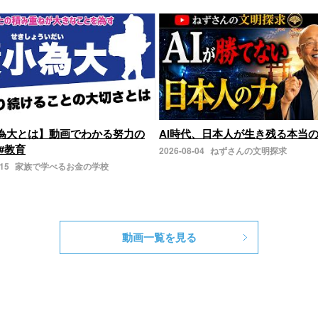
為大とは】動画でわかる努力の
AI時代、日本人が生き残る本当
#教育
2026-08-04
ねずさんの文明探求
-15
家族で学べるお金の学校
動画一覧を見る