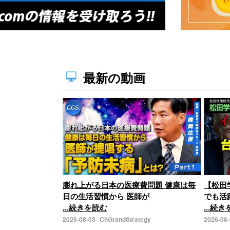
最新の動画
膨れ上がる日本の医療費問題 健康は毎
【松田
日の生活習慣から 医師が
でも活
...続きを読む
...続
2026-08-03
ChGrandStrategy
2026-08