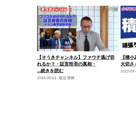
【そうきチャンネル】ファウチ逃げ切
【積小
れるか？・証言拒否の真相・
大切さ 
...続きを読む
2022-04
2026-08-02
渡辺 惣樹