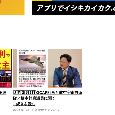
る理
🇯🇵🇬🇧🇮🇹GCAP計画と航空宇宙自衛
隊／橋本幹彦議員に聞く
...続きを読む
2026-07-31
もぎせかチャンネル