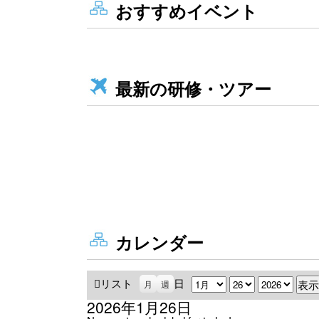
おすすめイベント
最新の研修・ツアー
カレンダー
リスト
表
日
月
日
年
月
週
示
2026年1月26日