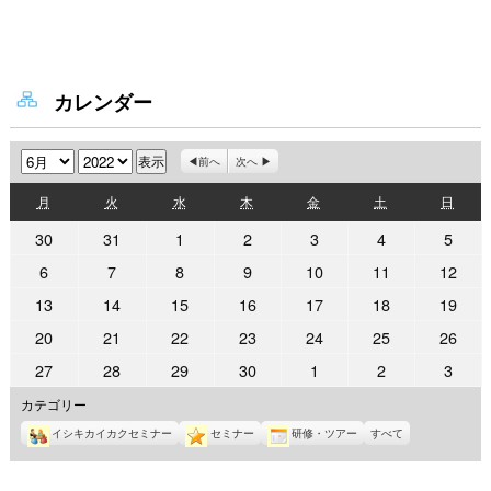
カレンダー
月
年
前へ
次へ
月
火
水
木
金
土
日
月
火
水
木
金
土
日
曜
曜
曜
曜
曜
曜
曜
2022
2022
2022
2022
2022
2022
2022
30
31
1
2
3
4
5
日
日
日
日
日
日
日
年
年
年
年
年
年
年
2022
2022
2022
2022
2022
2022
2022
6
7
8
9
10
11
12
5
5
6
6
6
6
6
年
年
年
年
年
年
年
2022
2022
2022
2022
2022
2022
2022
13
14
15
16
17
18
19
月
月
月
月
月
月
月
6
6
6
6
6
6
6
年
年
年
年
年
年
年
30
31
1
2
3
4
5
2022
2022
2022
2022
2022
2022
2022
20
21
22
23
24
25
26
月
月
月
月
月
月
月
6
6
6
6
6
6
6
日
日
日
日
日
日
日
年
年
年
年
年
年
年
6
7
8
9
10
11
12
2022
2022
2022
2022
2022
2022
2022
27
28
29
30
1
2
3
月
月
月
月
月
月
月
6
6
6
6
6
6
6
日
日
日
日
日
日
日
年
年
年
年
年
年
年
13
14
15
16
17
18
19
カテゴリー
月
月
月
月
月
月
月
6
6
6
6
7
7
7
日
日
日
日
日
日
日
20
21
22
23
24
25
26
イシキカイカクセミナー
セミナー
研修・ツアー
すべて
月
月
月
月
月
月
月
日
日
日
日
日
日
日
27
28
29
30
1
2
3
日
日
日
日
日
日
日