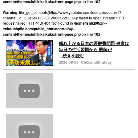
content/themes/ishikikaikaku/front-page.php
on line
102
Warning
: file_get_contents(https://www.youtube.com/feeds/videos.xml?
channel_id=UCeijekT5FkQ3WXiub22SuHA): failed to open stream: HTTP
request failed! HTTP/1.0 404 Not Found in
/home/ishiki00/xn--
eckaubhp5c.com/public_html/control/wp-
content/themes/ishikikaikaku/front-page.php
on line
102
膨れ上がる日本の医療費問題 健康は
毎日の生活習慣から 医師が
...続きを読む
2026-08-03
ChGrandStrategy