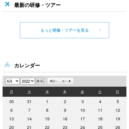
最新の研修・ツアー
もっと研修・ツアーを見る
カレンダー
月
年
前へ
次へ
月
火
水
木
金
土
日
月
火
水
木
金
土
日
曜
曜
曜
曜
曜
曜
曜
2022
2022
2022
2022
2022
2022
2022
30
31
1
2
3
4
5
日
日
日
日
日
日
日
年
年
年
年
年
年
年
2022
2022
2022
2022
2022
2022
2022
6
7
8
9
10
11
12
5
5
6
6
6
6
6
年
年
年
年
年
年
年
2022
2022
2022
2022
2022
2022
2022
13
14
15
16
17
18
19
月
月
月
月
月
月
月
6
6
6
6
6
6
6
年
年
年
年
年
年
年
30
31
1
2
3
4
5
2022
2022
2022
2022
2022
2022
2022
20
21
22
23
24
25
26
月
月
月
月
月
月
月