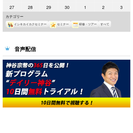
6
6
6
6
6
6
6
日
日
日
日
日
日
日
年
年
年
年
年
年
年
6
7
8
9
10
11
12
2022
2022
2022
2022
2022
2022
2022
27
28
29
30
1
2
3
月
月
月
月
月
月
月
6
6
6
6
6
6
6
日
日
日
日
日
日
日
年
年
年
年
年
年
年
13
14
15
16
17
18
19
カテゴリー
月
月
月
月
月
月
月
6
6
6
6
7
7
7
日
日
日
日
日
日
日
20
21
22
23
24
25
26
イシキカイカクセミナー
セミナー
研修・ツアー
すべて
月
月
月
月
月
月
月
日
日
日
日
日
日
日
27
28
29
30
1
2
3
日
日
日
日
日
日
日
音声配信