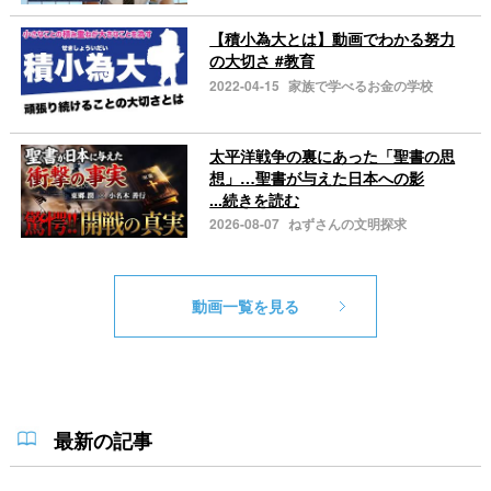
【積小為大とは】動画でわかる努力
の大切さ #教育
2022-04-15
家族で学べるお金の学校
太平洋戦争の裏にあった「聖書の思
想」…聖書が与えた日本への影
...続きを読む
2026-08-07
ねずさんの文明探求
動画一覧を見る
最新の記事