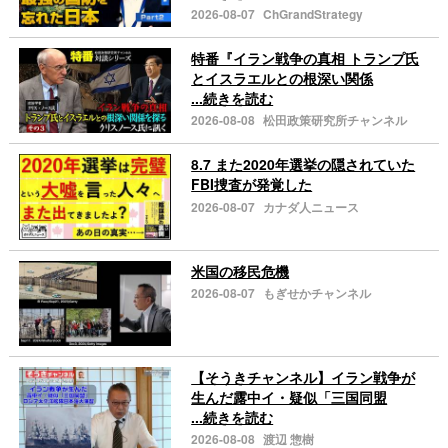
2026-08-07
ChGrandStrategy
特番『イラン戦争の真相 トランプ氏
とイスラエルとの根深い関係
...続きを読む
2026-08-08
松田政策研究所チャンネル
8.7 また2020年選挙の隠されていた
FBI捜査が発覚した
2026-08-07
カナダ人ニュース
米国の移民危機
2026-08-07
もぎせかチャンネル
【そうきチャンネル】イラン戦争が
生んだ露中イ・疑似「三国同盟
...続きを読む
2026-08-08
渡辺 惣樹