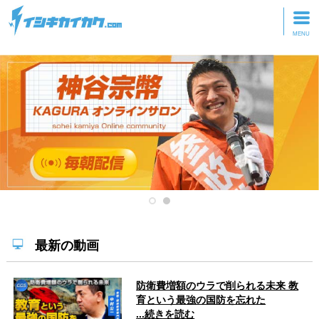
トップページ
動画を見る
記事を読む
セミナーに参加
研修・ツアーに参加
グッズ
最新の動画
防衛費増額のウラで削られる未来 教
育という最強の国防を忘れた
...続きを読む