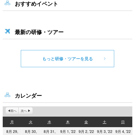
おすすめイベント
最新の研修・ツアー
もっと研修・ツアーを見る
カレンダー
前へ
次へ
月
火
水
木
金
土
日
月
火
水
木
金
土
日
曜
曜
曜
曜
曜
曜
曜
2022
2022
2022
2
8月 29,
8月 30,
8月 31,
9月 1, '22
9月 2, '22
9月 3, '22
9月 4, '22
日
日
日
日
日
日
日