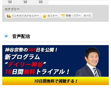
2022
2022
2022
'22
'22
'22
年
年
年
年
年
年
年
9
9
9
9
カテゴリー
8
8
8
月
月
月
月
イシキカイカクセミナー
セミナー
研修・ツアー
すべて
月
月
月
1
2
3
4
29
30
31
日
日
日
日
日
日
日
音声配信