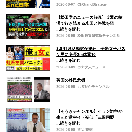
2026-08-07
ChGrandStrategy
【松田学のニュース解説】兵器の枯
渇で行き詰まる米国と停戦を阻
...続きを読む
2026-08-09
松田政策研究所チャンネル
8.9 虹系活動家が発狂 全米女子バス
ケ界に身長2m体重10
...続きを読む
2026-08-09
カナダ人ニュース
英国の移民危機
2026-08-09
もぎせかチャンネル
【そうきチャンネル】イラン戦争が
生んだ露中イ・疑似「三国同盟
...続きを読む
2026-08-08
渡辺 惣樹