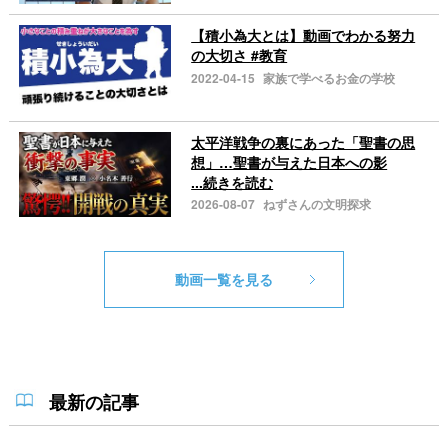
【積小為大とは】動画でわかる努力
の大切さ #教育
2022-04-15
家族で学べるお金の学校
太平洋戦争の裏にあった「聖書の思
想」…聖書が与えた日本への影
...続きを読む
2026-08-07
ねずさんの文明探求
動画一覧を見る
最新の記事