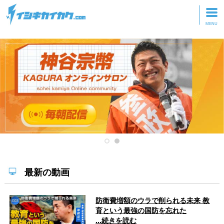
トップページ
動画を見る
記事を読む
セミナーに参加
研修・ツアーに参加
グッズ
最新の動画
防衛費増額のウラで削られる未来 教
育という最強の国防を忘れた
...続きを読む