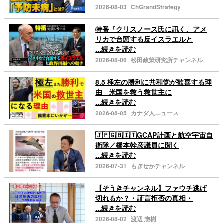
2026-08-03
ChGrandStrategy
特番『クリスノース氏に訊く、アメ
リカで台頭する反イスラエルと
...続きを読む
2026-08-06
松田政策研究所チャンネル
8.5 極左の勝利に共和党が歓喜する理
由 米国を救う救世主に
...続きを読む
2026-08-05
カナダ人ニュース
🇯🇵🇬🇧🇮🇹GCAP計画と航空宇宙自
衛隊／橋本幹彦議員に聞く
...続きを読む
2026-07-31
もぎせかチャンネル
【そうきチャンネル】ファウチ逃げ
切れるか？・証言拒否の真相・
...続きを読む
2026-08-02
渡辺 惣樹