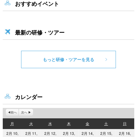
おすすめイベント
最新の研修・ツアー
もっと研修・ツアーを見る
カレンダー
前へ
次へ
月
火
水
木
金
土
日
月
火
水
木
金
土
日
曜
曜
曜
曜
曜
曜
曜
2月 10,
2月 11,
2月 12,
2月 13,
2月 14,
2月 15,
2月 16,
日
日
日
日
日
日
日