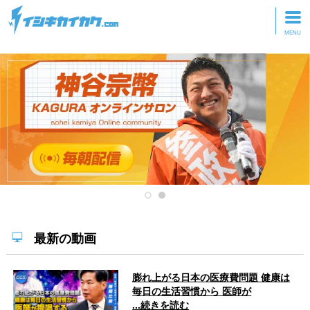
トップページ
動画を見る
記事を読む
セミナーに参加
研修・ツアーに参加
グッズ
最新の動画
膨れ上がる日本の医療費問題 健康は
毎日の生活習慣から 医師が
...続きを読む