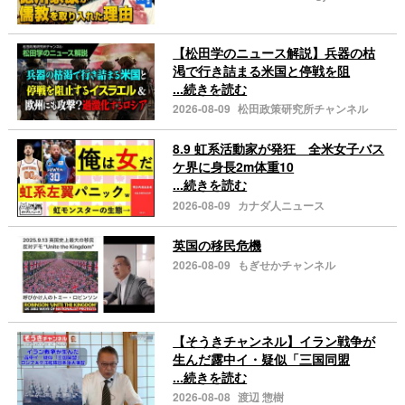
【松田学のニュース解説】兵器の枯
渇で行き詰まる米国と停戦を阻
...続きを読む
2026-08-09
松田政策研究所チャンネル
8.9 虹系活動家が発狂 全米女子バス
ケ界に身長2m体重10
...続きを読む
2026-08-09
カナダ人ニュース
英国の移民危機
2026-08-09
もぎせかチャンネル
【そうきチャンネル】イラン戦争が
生んだ露中イ・疑似「三国同盟
...続きを読む
2026-08-08
渡辺 惣樹