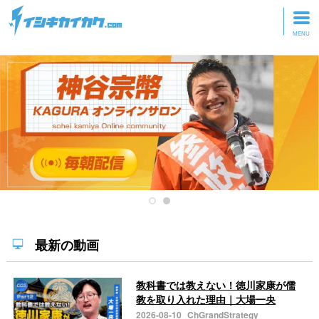
トップページ
動画を見る
記事を読む
セミナーに参加
研修・ツアーに参加
グッズ
最新の動画
教科書では教えない！徳川家康が儒
教を取り入れた理由｜大場一央
2026-08-10
ChGrandStrategy