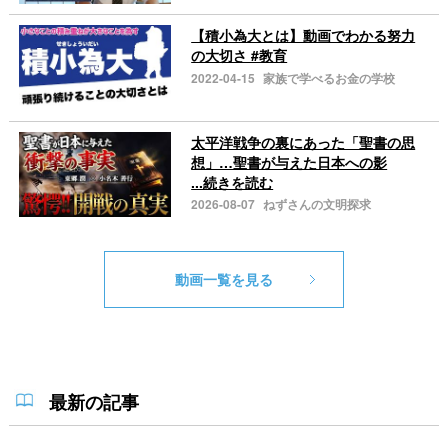
【積小為大とは】動画でわかる努力
の大切さ #教育
2022-04-15
家族で学べるお金の学校
太平洋戦争の裏にあった「聖書の思
想」…聖書が与えた日本への影
...続きを読む
2026-08-07
ねずさんの文明探求
動画一覧を見る
最新の記事