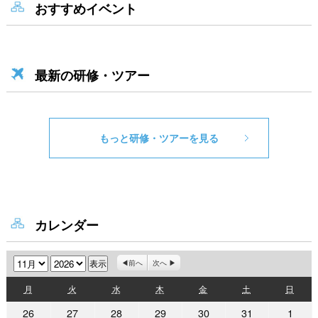
おすすめイベント
最新の研修・ツアー
もっと研修・ツアーを見る
カレンダー
月
年
前へ
次へ
月
火
水
木
金
土
日
月
火
水
木
金
土
日
曜
曜
曜
曜
曜
曜
曜
2026
2026
2026
2026
2026
2026
2026
26
27
28
29
30
31
1
日
日
日
日
日
日
日